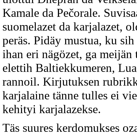
Kamale da Pečorale. Suvisaa
suomelazet da karjalazet, ol
peräs. Pidäy mustua, ku sih
ihan eri nägözet, ga meijän
elettih Baltiekkumeren, L
rannoil. Kirjutuksen rubrik
karjalaine tänne tulles ei vie
kehityi karjalazekse.
Täs suures kerdomukses oz