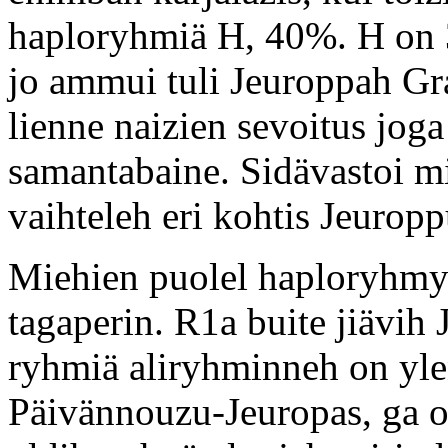
haploryhmiä H, 40%. H on
jo ammui tuli Jeuroppah Gr
lienne naizien sevoitus jog
samantabaine. Sidävastoi mi
vaihteleh eri kohtis Jeuropp
Miehien puolel haploryhmy 
tagaperin. R1a buite jiävih
ryhmiä aliryhminneh on ylen
Päivännouzu-Jeuropas, ga on