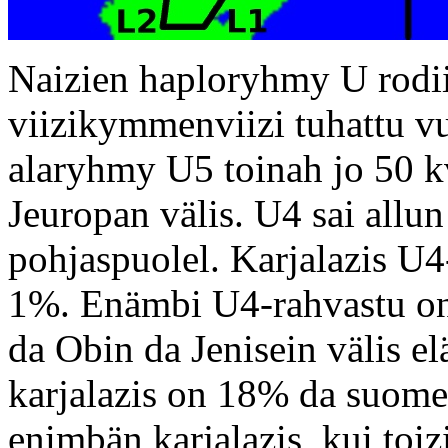
Naizien haploryhmy U rodii
viizikymmenviizi tuhattu vu
alaryhmy U5 toinah jo 50 k
Jeuropan välis. U4 sai all
pohjaspuolel. Karjalazis U
1%. Enämbi U4-rahvastu on 
da Obin da Jenisein välis e
karjalazis on 18% da suome
enimbän karjalazis, kui toiz