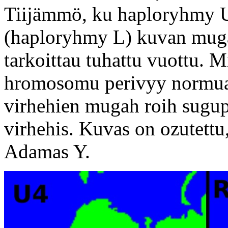
Tiijämmö, ku haploryhmy U
(haploryhmy L) kuvan muga
tarkoittau tuhattu vuottu. 
hromosomu perivyy normuali
virhehien mugah roih sugup
virhehis. Kuvas on ozutettu
Adamas Y.