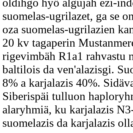
oldihgo hyö algujah ezi-ind
suomelas-ugrilazet, ga se on
oza suomelas-ugrilazien ka
20 kv tagaperin Mustanmere
rigevimbäh R1a1 rahvastu ny
baltilois da ven'alazisgi. 
8% a karjalazis 40%. Sidäv
Siberispäi tulluon haplory
alaryhmiä, ku karjalazis N
suomelazis da karjalazis ol