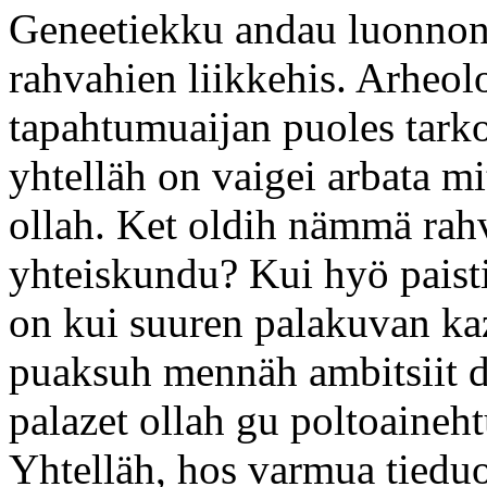
Geneetiekku andau luonnonti
rahvahien liikkehis. Arheol
tapahtumuaijan puoles tarkoi
yhtelläh on vaigei arbata mi
ollah. Ket oldih nämmä rahv
yhteiskundu? Kui hyö pais
on kui suuren palakuvan kaz
puaksuh mennäh ambitsiit da 
palazet ollah gu poltoaineh
Yhtelläh, hos varmua tieduo 