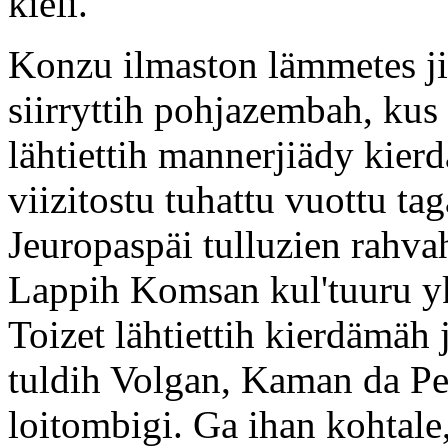
kieli.
Konzu ilmaston lämmetes ji
siirryttih pohjazembah, kus
lähtiettih mannerjiädy kier
viizitostu tuhattu vuottu ta
Jeuropaspäi tulluzien rahva
Lappih Komsan kul'tuuru yks
Toizet lähtiettih kierdämäh
tuldih Volgan, Kaman da Peč
loitombigi. Ga ihan kohtale