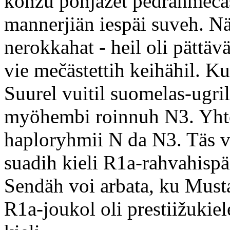
konzu pohjazet pedranmečäs
mannerjiän iespäi suveh. N
nerokkahat - heil oli pättäv
vie mečästettih keihähil. Kui
Suurel vuitil suomelas-ugril
myöhembi roinnuh N3. Yhtel
haploryhmii N da N3. Täs vo
suadih kieli R1a-rahvahisp
Sendäh voi arbata, ku Mus
R1a-joukol oli prestiižukie