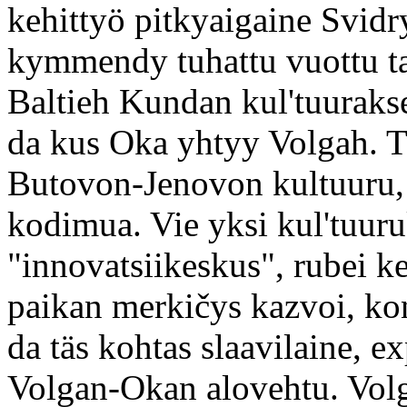
kehittyö pitkyaigaine Svidr
kymmendy tuhattu vuottu tag
Baltieh Kundan kul'tuurakse
da kus Oka yhtyy Volgah. Tä
Butovon-Jenovon kultuuru,
kodimua. Vie yksi kul'tuuru
"innovatsiikeskus", rubei 
paikan merkičys kazvoi, ko
da täs kohtas slaavilaine, e
Volgan-Okan alovehtu. Vol