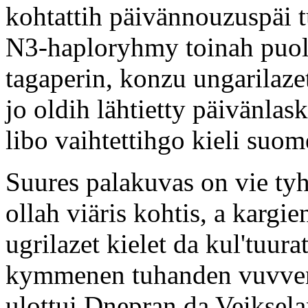
kohtattih päivännouzuspäi tu
N3-haploryhmy toinah puo
tagaperin, konzu ungarilaze
jo oldih lähtietty päivänlas
libo vaihtettihgo kieli suom
Suures palakuvas on vie tyhj
ollah viäris kohtis, a karg
ugrilazet kielet da kul'tuura
kymmenen tuhanden vuvven
ulottui Dnepran da Veiksela