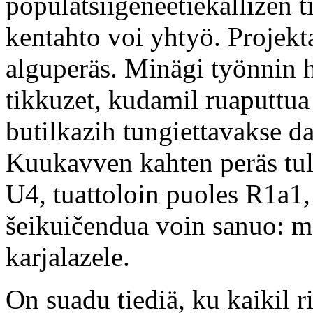
populatsiigeneetiekallizen 
kentahto voi yhtyö. Projek
alguperäs. Minägi työnnin h
tikkuzet, kudamil ruaputtua
butilkazih tungiettavakse d
Kuukavven kahten peräs tul
U4, tuattoloin puoles R1a1
šeikuičendua voin sanuo: m
karjalazele.
On suadu tiediä, ku kaikil r