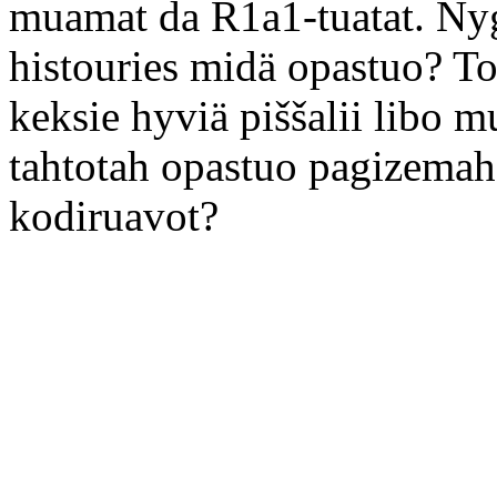
muamat da R1a1-tuatat. Nyg
histouries midä opastuo? T
keksie hyviä piššalii libo m
tahtotah opastuo pagizemah
kodiruavot?