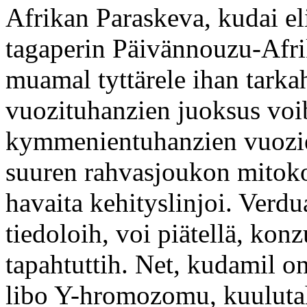
Afrikan Paraskeva, kudai el
tagaperin Päivännouzu-Afri
muamal tyttärele ihan tarka
vuozituhanzien juoksus voi
kymmenientuhanzien vuozi
suuren rahvasjoukon mitokon
havaita kehityslinjoi. Verd
tiedoloih, voi piätellä, k
tapahtuttih. Net, kudamil on
libo Y-hromozomu, kuulut