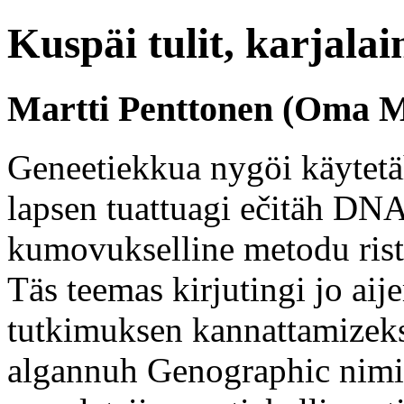
Kuspäi tulit, karjalai
Martti Penttonen (Oma M
Geneetiekkua nygöi käytetäh
lapsen tuattuagi ečitäh DN
kumovukselline metodu risti
Täs teemas kirjutingi jo a
tutkimuksen kannattamizeks
algannuh Genographic nimi