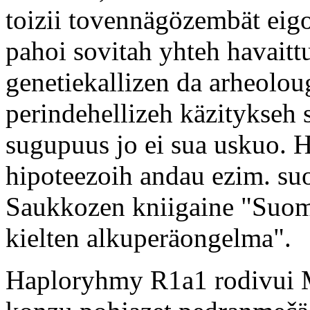
toizii tovennägözembät eigo 
pahoi sovitah yhteh havaitt
genetiekallizen da arheoloug
perindehellizeh käzitykseh 
sugupuus jo ei sua uskuo. 
hipoteezoih andau ezim. su
Saukkozen kniigaine "Suoma
kielten alkuperäongelma".
Haploryhmy R1a1 rodivui 