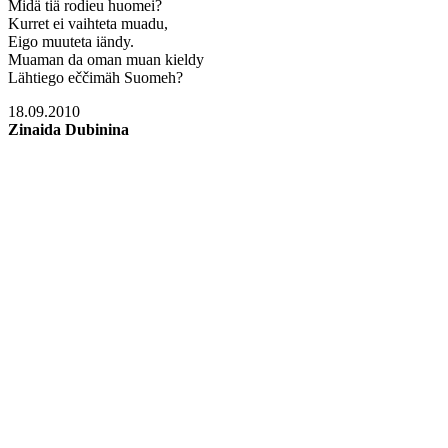
Midä tiä rodieu huomei?
Kurret ei vaihteta muadu,
Eigo muuteta iändy.
Muaman da oman muan kieldy
Lähtiego eččimäh Suomeh?
18.09.2010
Zinaida Dubinina