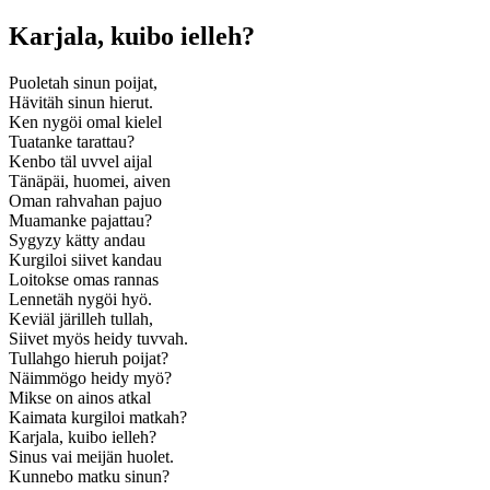
Karjala, kuibo ielleh?
Puoletah sinun poijat,
Hävitäh sinun hierut.
Ken nygöi omal kielel
Tuatanke tarattau?
Kenbo täl uvvel aijal
Tänäpäi, huomei, aiven
Oman rahvahan pajuo
Muamanke pajattau?
Sygyzy kätty andau
Kurgiloi siivet kandau
Loitokse omas rannas
Lennetäh nygöi hyö.
Keviäl järilleh tullah,
Siivet myös heidy tuvvah.
Tullahgo hieruh poijat?
Näimmögo heidy myö?
Mikse on ainos atkal
Kaimata kurgiloi matkah?
Karjala, kuibo ielleh?
Sinus vai meijän huolet.
Kunnebo matku sinun?