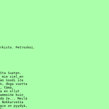
rkisto. Petroskoi.

šta šuaten.

 mie vieĺ‿en

än šoodi iče

n, ďoga vuotta

, ťämä,

a en ollut

ammoińe kuin

dä že... Meiĺä

 Ńokkarvešša

gie on pyydyä,
