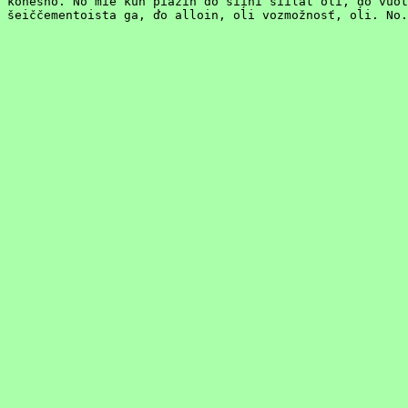
konešno. No mie kun piäźin ďo šiihi śiilat oĺi, ďo vuot