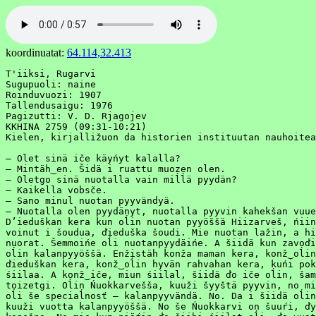
koordinuatat:
64.114,32.413
T'iiksi, Rugarvi

Sugupuoli: naine

Roinduvuozi: 1907

Tallendusaigu: 1976

Pagizutti: V. D. Rjagojev

KKHINA 2759 (09:31-10:21)

Kielen, kirjalližuon da historien instituutan nauhoitea
– Olet sinä iče käyńyt kalalla?

– Mintäh‿en. Šidä i ruattu muozen olen.

– Oletgo sinä nuotalla vain miĺĺä pyydän?

– Kaikella vobsče.

– Sano minul nuotan pyyvändyä.

– Nuotalla olen pyydänyt, nuotalla pyyvin kahekšan vuue
D’ieduškan kera kun oĺin nuotan pyyöššä Hiizarveš, ńiin
voinut i šoudua, ďieduška šoudi. Mie nuotan lažin, a hi
nuorat. Šemmoińe oĺi nuotanpyydäińe. A šiidä kun zavoďi
oĺin kalanpyyöššä. Enžistäh konža maman kera, konž‿oĺin
ďieduškan kera, konž‿oĺin hyvän rahvahan kera, kuńi pok
śiilaa. A konž‿iče, miun śiilal, šiidä ďo iče oĺin, šam
toizetgi. Oĺin Ńuokkarvešša, kuuži šyyštä pyyvin, no mi
oĺi še speciaĺnosť – kalanpyyvändä. No. Da i šiidä oĺin
kuuži vuotta kalanpyyöššä. No še Ńuokkarvi on šuuŕi, ďy