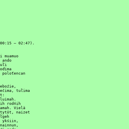
00:15 – 02:47).

i muamuo

 ando

uľi

oďima

 poloťencan

eboźie,

ečima, tuľima

t:

luimah.

ih rodńih

amah. Vielä

tytöt, naizet

ľgeh

 ykśiin,

nainnun,
