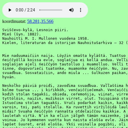
koordinuatat:
58.281,35.566
Sviščevo-kylä, Lesnoin piiri.

Mieš (šyn. 1882).

Nauhoitti M. I. Mullonen vuodena 1958.

Kielen, literaturan da istorijan Nauhoitušarhiva – 32 (
Mie naduumaičiin naija. Löyźin omašta kyläštä. Tuattuo 
ńeiččyöllä koissa evle, soglaśjua ei kellä andua. Veľľi
soglaśjan ajeľi ńeiččyön tautolluo i muamolluo. Veľľi t
šinne, dogovoŕieči tuatonke, muamonke ńeiččyön. Nu, zav
svuaďbua. Sosvataičiin, ando miula ... šulkuzen paikan,
hyvän.

Neskoľko päiviä proiďi, zavoďima svuaďbua. Vaľľaššima h
kolme tuarua ... i kiŕikköh, venčaiččiečemah. Venčaičči
koďih stolan tagakši, obieda, ceŕemońija, viinat, virre
tyttölöin, naiźin, mužikoin virret, olut. Toispiänä sto
Istuočima stolan taguakši. Vruči podarkat kaikin, kaikk
varoin, toi, pańi stolalla. Ka ruvettih viržilöidä laul
midäi? Svuaha ńeiččyön rannašta otdeľaiččou kaikkie. A 
lauletah viŕtä. N’in ka eľiin jäľgeh tämän naizenke, jä
voinua. Jo kymmenen vuotta kun naista elošša evle. Jäin
lapšet šuuret, eräš elošša. Ykśi voinalla pogibńi, oľi 