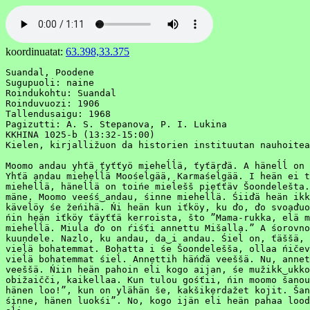
koordinuatat:
63.398,33.375
Suandal, Poodene

Sugupuoli: naine

Roindukohtu: Suandal

Roinduvuozi: 1906

Tallendusaigu: 1968

Pagizutti: A. S. Stepanova, P. I. Lukina

KKHINA 1025-b (13:32-15:00)

Kielen, kirjalližuon da historien instituutan nauhoitea
Moomo andau yhťä ťyťťyö mieheĺĺä, ťyťärďä. A häneĺĺ on 
Yhťä andau mieheĺĺä Moośeĺgää, Karmaśeĺgää. I heän ei t
mieheĺĺä, häneĺĺä on toińe mieĺešš pieťťäv Šoondelešta.
mäne. Moomo veeśś‿andau, śinne mieheĺĺä. Śiiďä heän ikk
käveĺöy śe žeńihä. Ńi heän kun iťköy, ku ďo, ďo svoaďuo
ńin heän iťköy ťäyťťä kerroista, što ”Mama-rukka, eĺä m
mieheĺĺä. Miula ďo on ŕiśťi annettu Mišalla.” A śorovno
kuundele. Nazlo, ku andau, da‿i andau. Śieĺ on, ťäššä, 
vieĺä bohatemmat. Bohatta i śe Šoondelešša, ollaa ńičev
vieĺä bohatemmat śieĺ. Annettih häńďä veeššä. Nu, annet
veeššä. Ńiin heän pahoin eĺi kogo aijan, śe mužikk‿ukko
obižaičči, kaikellaa. Kun tulou gośťii, ńin moomo šanou
hänen loo!”, kun on ylähän še, kakšikerdažet kojit. Šan
śinne, hänen luokśi”. No, kogo ijän eĺi heän pahaa lood