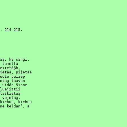
. 214-215.

ä̯, ka šängi,

 lumella

itetää̯h,

etää̯, pijetää̯

ožo puizee̯

taa̯ tääven

 Šidän šinne

uajittii̯

aškietaa̯

vejetää̯.

kiehuu, kiehuu

ne keldanʼ, a
