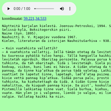
koordinuatat:
59.221,34.533
﻿Näytteitä karjalan kielestä. Joensuu-Petroskoi, 1994. S
Selissä-kylä, Boksitogorskin piiri.

Naine (šyn. 1895).

Nauhoitti D. V. Rjagojev vuodena 1967.

Kielen, literaturan da istorijan Nauhoitušarhiva – 938.

– Kuin vuatehista vallattih?

– A vuatehista vallattii̯. Iellä tämän otetaa̯ da levitetä
ku šuuressa pyhäššä tuloo hangi. Tällä hangiella kaikki
levitetäh ogordoih. Obaritaa̯ porozešša. Palavua porua ke
tuhkista, da täh obaritaa̯h. Šidä i levitetää̯h. Šielä pij
kodvaa̯, viikon, kuni lumi ei hävie. A šidän otetaa̯ da to
pannaa̯, da šinne kipʼatkua da porua tädä valetaa̯. Laškie
vuattiet že lapetut šinne, lapetaa̯h, ladʼdʼataa̯ puizee̯.
kivie vettä pannaa̯ kipʼatkua. Šidää porua palu, prosto l
tuhkista, ka kiehutettaa̯h da šidä. A šidän šinne kivie l
nakalittua, da kiuguah pannaa̯ kivie. Da pistʼ, kookulla 
Pistemillä laškietaa̯ šinne vuat. Šielä burhua, kiehuu, 
vuate. Hän ylen jo i valgenoo, lienöö jo valgie, ei lie