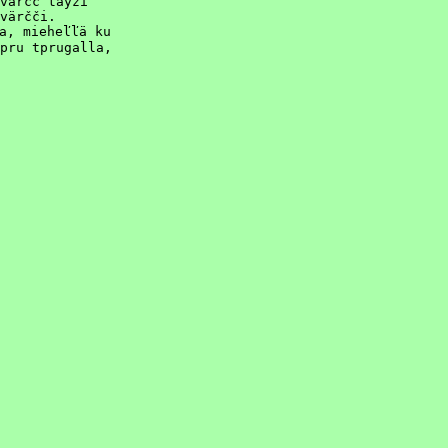
värčč täyži

värčči.

a, mieheľľä ku

pru tprugalla,
