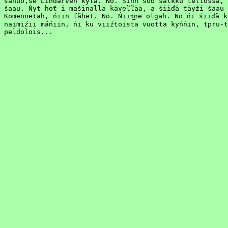
šanuo,še Ľindarven kyľä. No. Śinn šoo šalkku teľľossa, 
šaau. Ńyt hoť i mašinalla käveľľää, a śiiďä ťäyži šaau 
Komennetah, ńiin ľähet. No. Ńiin͜ne olgah. No ńi śiiďä k
naimiźii mäńiin, ńi ku viiźtoista vuotta kyńńin, tpru-t
peldolois...