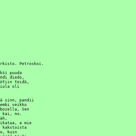
rkisto. Petroskoi.

kśi puuda

ńďi ďiedo,

öťiin ťeiďä,

iula oli

ä sinn, pandii

embi veikko

bozella, šen

 kai, no.

äh,

ikataa, a mie

 kakstoista

o, kuin
