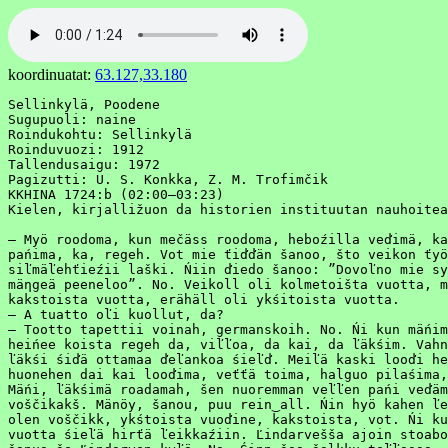
koordinuatat:
63.127,33.180
Sellinkylä, Poodene

Sugupuoli: naine

Roindukohtu: Sellinkylä

Roinduvuozi: 1912

Tallendusaigu: 1972

Pagizutti: U. S. Konkka, Z. M. Trofimčik

KKHINA 1724:b (02:00–03:23)

Kielen, kirjalližuon da historien instituutan nauhoitea
– Myö roodoma, kun mečäss roodoma, heboźilla veďimä, ka
pańima, ka, regeh. Vot mie ťiďďän šanoo, što veikon ťyö
siľmäľehťieźii laški. Ńiin ďiedo šanoo: ”Dovoľno mie sy
mäηgeä peeneloo”. No. Veikoll oli kolmetoišta vuotta, m
kakstoista vuotta, erähäll oli ykśitoista vuotta.

– A tuatto oľi kuollut, da?

– Tootto tapettii voinah, germanskoih. No. Ńi kun mäńim
heińee koista regeh da, viľľoa, da kai, da ľäkśim. Vahn
ľäkśi śiďä ottamaa ďeľankoa śieľď. Meiľä kaski looďi he
huonehen dai kai looďima, veťťä toima, halguo pilaśima,
Mäńi, ľäkśimä roadamah, šen nuoremman veľľen pańi veďäm
voščikakš. Mänöy, šanou, puu rein‿all. Ńin hyö kahen ľe
olen voščikk, ykśtoista vuoďine, kakstoista, vot. Ńi ku
vuotta śieľä hirťä ľeikkaźiin. Ľindarvešša ajoin stoabo