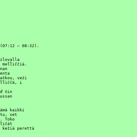
(07:12 – 08:32).

zlovalla

 meľľiččiä.

nan

enta

aškou, veźi

ľľiččä, i

ď ńin

ussan

ämä kaikki

tu, vet

. Toko

ľičät

 kežiä perettä
