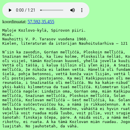
koordinuatat:
57.592,35.455
Maloje Kozlovo-kylä, Spirovon piiri.

Mieš.

Nauhoitti V. P. Tarasov vuodena 1960.

Kielen, literaturan da istorijan Nauhoitušarhiva – 121 
N’iin ka zavoďin, Gorńan meľľiččä, Ploskoin meľľiččä,

Snaźinan meľľiččä, ka ľieu kolme, Ploskoilla ńelläš, Ko
oľi viiješ, tämän Kozlovan kuuveš, yhellä jovella kuuži
Vettä oľi täššä, i kalua šilloin oľi yľen äijä. A Snaźi
meľľiččä, že ńikoža ei lašken vettä. Hänellä oľi fundam
šielä, pohja betonnoi, vettä konža vain ľiijän, vettä l
oľi postojanno, postojanno. Ka meiľ Kaškipuussan oľi me
reunašša, i Snaźinašša oľi meľľiččä. Nu ka kakie-nibud’

ykśi-kakši kilometrua da tuaš meľľiččä. Kilometran šieľ
meľľiččä nagole: Lindaźin oma, Gorńan oma, miän Kaškipu
meľľiččä, Snaźinan meľľiččä, Ploskoin meľľiččä, Śolan

meľľiččä, Kozlovan meľľiččä – šesť meľľiččiä, ka. Śolan

meľľiččä suščestvuiččou ka, a nämä jo rikkuočennun. A n
šubi kavotettu, ev midä. Konečno, vähäśtä ei hyvin ruat
vejellä voit ruadua midä ľuubo, voit piľie, voit srugie
šanotah: finskaja ščepa, päre. A näidä voit, a nämä meľ
rikottu, ei ruata. A ka tämä Kozlovan miän ruadau. Jogo