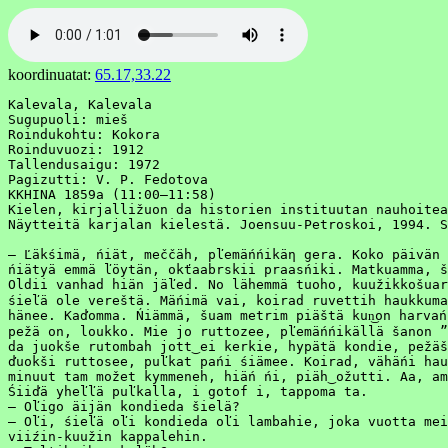
koordinuatat:
65.17,33.22
Kalevala, Kalevala

Sugupuoli: mieš

Roindukohtu: Kokora 

Roinduvuozi: 1912

Tallendusaigu: 1972

Pagizutti: V. P. Fedotova

KKHINA 1859a (11:00–11:58)

Kielen, kirjalližuon da historien instituutan nauhoitea
Näytteitä karjalan kielestä. Joensuu-Petroskoi, 1994. S
– Ľäkśimä, ńiät, meččäh, pľemäńńikäη gera. Koko päivän 
ńiätyä emmä ľöytän, okťaabrskii praasńiki. Matkuamma, š
Oldii vanhad hiän jäľed. No lähemmä tuoho, kuužikkošuarek
śieľä ole vereštä. Mäńimä vai, koirad ruvettih haukkuma
hänee. Kaďomma. Ńiämmä, šuam metrim piäštä kun͜on harvań
pežä on, loukko. Mie jo ruttozee, pľemäńńikällä šanon ”
da juokše rutombah jott‿ei kerkie, hypätä kondie, pežäš
ďuokši ruttosee, puľkat pańi śiämee. Koirad, vähäńi hau
minuut tam možet kymmeneh, hiäń ńi, piäh‿ožutti. Aa, am
Śiiďä yheľľä puľkalla, i gotof i, tappoma ta.

– Oľigo äijän kondieda šielä?

– Oľi, śieľä oľi kondieda oľi lambahie, joka vuotta mei
viiźin-kuužin kappalehin.
