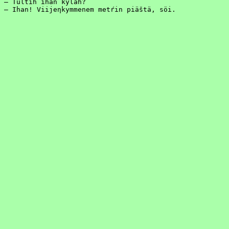
– Tultih ihan kyläh?

– Ihan! Viijeηkymmenem metŕin piäštä, söi.
