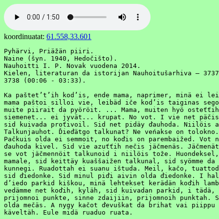
koordinuatat:
61.558,33.601
Pyhärvi, Priäžän piiri.

Naine (šyn. 1940, Hedočišto).

Nauhoitti I. P. Novak vuodena 2014.

Kielen, literaturan da istorijan Nauhoitušarhiva – 3737
3738 (00:06 - 03:33).

Ka paštet’t’ih kod’is, ende mama, naprimer, minä ei lei
mama paštoi silloi vie, leibäd iče kod’is taiginas sego
muite piirait da pyöröit. ... Mama, muiten hyö osteťťih
siemenet... ei jyvät... krupat. No vot. I vie net päčis
sid kuivada proťivoil. Sid net pidäy ďauhoda. Niilöis a
Talkunjauhot. Ďieďätgo talkunat? Ne veńakse on tolokno.

Pačkuis olda ei semmoit, no koďis on parembaižed. Vot n
ďauhoda kivel. Sid vie azuťťih nečis jäčmenäs. Jäčmenät
se vot jäčmennöit talkunoid i niilöis tože. Huondeksel,
mamale, sid keittäy kuaššaižen talkunal, sid syömme da 
kunnegi. Ruadottah ei suanu ištuda. Meil, kačo, tuattod
sid ďiedonke. Sid minul piďi aivin olda ďiedonke. I hal
d’iedo parkid kiškou, minä lehtekset kerädän koďih lamb
vedämme net koďih, kyläh, sid kuivadan parkid, i tädä, 
prijomnoi punkte, sinne zdaijiin, prijomnoih punktah. S
olda mečäs. A nygy kačot ďevuškat da brihat vai piippu 