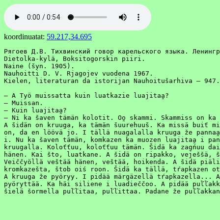
koordinuatat:
59.217,34.695
﻿Рягоев Д.В. Тихвинский говор карельского языка. Ленингр
Dietolka-kylä, Boksitogorskin piiri.

Naine (šyn. 1905).

Nauhoitti D. V. Rjagojev vuodena 1967.

Kielen, literaturan da istorijan Nauhoitušarhiva – 947.

– A Työ muissatta kuin luatkazie luajitaa̯?

– Muissan. 

– Kuin luajitaa̯?

– Ni ka šaven tämän kolotit. Oo̯ skammi. Skammiss on ka 
A šidän on kruuga, ka tämän šuurehuuš. Ka missä buiť mi
on, da en löövä jo. I tällä nuagalalla kruuga že pannaa̯
i. Nu ka šaven tämän, komkazen ka muozen luajitaa̯ i pann
kruugalla. Koloťťuu, koloťťuu tämän. Šidä ka zagńuu dai
hänen. Kai što, luatkane. A šidä on ripakko, veješšä, š
Veiččyöllä veštää hänen, veštää, hoikenda. A šidä piäli
kromkazešta, štob oiś roon. Šidä ka tällä, tŕapkazen ot
A kruuga že pyöryy. I pidää märgäzellä tŕapkazella... A
pyöryttää. Ka häi siliene i luadieččoo. A pidää puľľakk