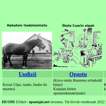
Uudizii
Opastu
(Kuva otettu
Ruamma urhakaldi
Kuvas Uljas, tuatto, buabo da
kirjas)
K
muamo)
Karjalan kielen
k
opastundumaterjualoi
HUOM!
Ečitkö>
opastajat.net
sivustuo. Tiä lövvät vuodessah 2022 yl