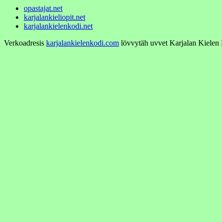
opastajat.net
karjalankieliopit.net
karjalankielenkodi.net
Verkoadresis
karjalankielenkodi.com
lövvytäh uvvet Karjalan Kielen K