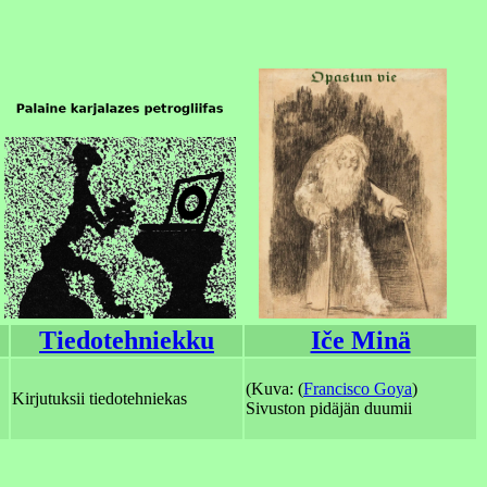
Tiedotehniekku
Iče Minä
(Kuva: (
Francisco Goya
)
Kirjutuksii tiedotehniekas
Sivuston pidäjän duumii