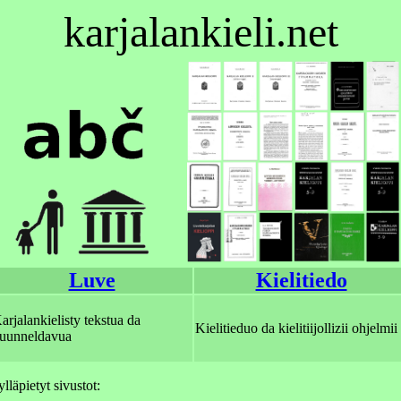
karjalankieli.net
Luve
Kielitiedo
arjalankielisty tekstua da
Kielitieduo da kielitiijollizii ohjelmii
uunneldavua
läpietyt sivustot: